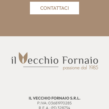
CONTATTACI
IL VECCHIO FORNAIO S.R.L.
P.IVA: 03681970285
R.E.A.: PD 328734