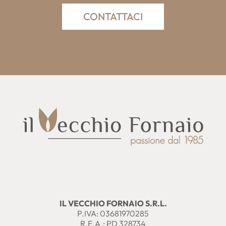
CONTATTACI
IL VECCHIO FORNAIO S.R.L.
P.IVA: 03681970285
R.E.A.: PD 328734