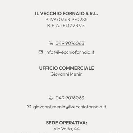
IL VECCHIO FORNAIO S.R.L.
P.IVA: 03681970285
R.E.A.: PD 328734
049 9076063
info@ilvecchiofornaio.it
UFFICIO COMMERCIALE
Giovanni Menin
049 9076063
giovanni.menin@ilvecchiofornaio.it
SEDE OPERATIVA:
Via Volta, 44