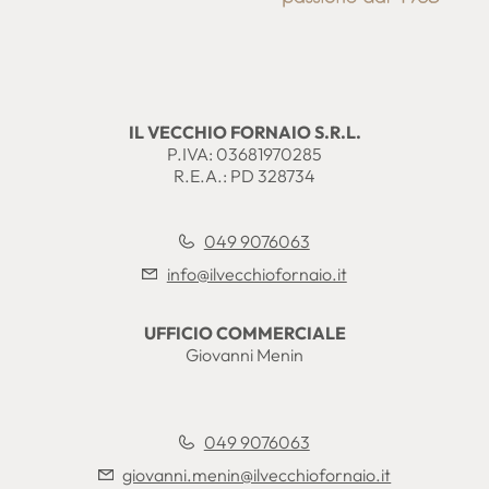
IL VECCHIO FORNAIO S.R.L.
P.IVA: 03681970285
R.E.A.: PD 328734
049 9076063
info@ilvecchiofornaio.it
UFFICIO COMMERCIALE
Giovanni Menin
049 9076063
giovanni.menin@ilvecchiofornaio.it