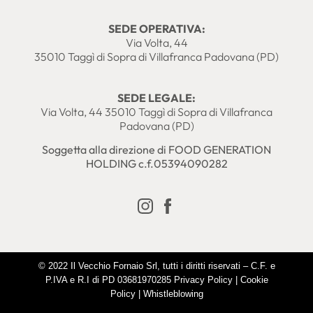
SEDE OPERATIVA:
Via Volta, 44
35010 Taggì di Sopra di Villafranca Padovana (PD)
SEDE LEGALE:
Via Volta, 44 35010 Taggì di Sopra di Villafranca
Padovana (PD)
Soggetta alla direzione di FOOD GENERATION
HOLDING c.f.05394090282
© 2022 Il Vecchio Fornaio Srl, tutti i diritti riservati – C.F. e
P.IVA e R.I di PD 03681970285
Privacy Policy
|
Cookie
Policy
|
Whistleblowing