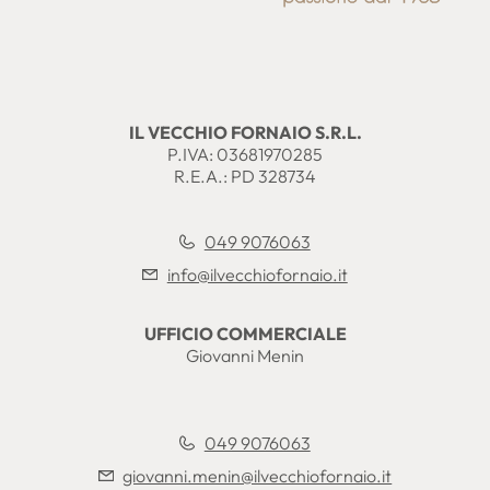
IL VECCHIO FORNAIO S.R.L.
P.IVA: 03681970285
R.E.A.: PD 328734
049 9076063
info@ilvecchiofornaio.it
UFFICIO COMMERCIALE
Giovanni Menin
049 9076063
giovanni.menin@ilvecchiofornaio.it