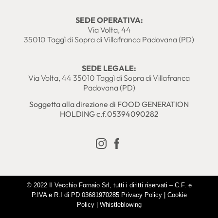
SEDE OPERATIVA:
Via Volta, 44
35010 Taggì di Sopra di Villafranca Padovana (PD)
SEDE LEGALE:
Via Volta, 44 35010 Taggì di Sopra di Villafranca
Padovana (PD)
Soggetta alla direzione di FOOD GENERATION
HOLDING c.f.05394090282
© 2022 Il Vecchio Fornaio Srl, tutti i diritti riservati – C.F. e
P.IVA e R.I di PD 03681970285
Privacy Policy
|
Cookie
Policy
|
Whistleblowing