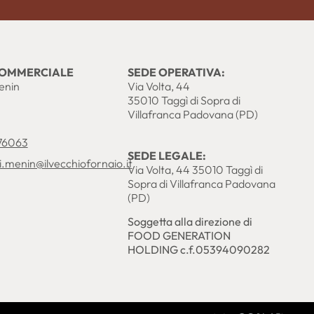
COMMERCIALE
SEDE OPERATIVA:
enin
Via Volta, 44
35010 Taggì di Sopra di
Villafranca Padovana (PD)
76063
SEDE LEGALE:
i.menin@ilvecchiofornaio.it
Via Volta, 44 35010 Taggì di
Sopra di Villafranca Padovana
(PD)
Soggetta alla direzione di
FOOD GENERATION
HOLDING c.f.05394090282