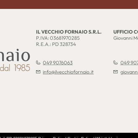
IL VECCHIO FORNAIO S.R.L.
UFFICIO 
P.IVA: 03681970285
Giovanni M
R.E.A.: PD 328734
049 9076063
049 90
info@ilvecchiofornaio.it
giovann